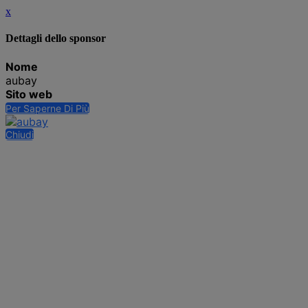
x
Dettagli dello sponsor
Nome
aubay
Sito web
Per Saperne Di Più
Chiudi