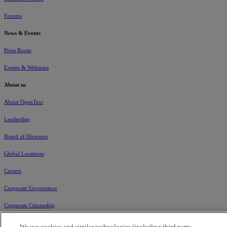
Forums
News & Events
Press Room
Events & Webinars
About us
About OpenText
Leadership
Board of Directors
Global Locations
Careers
Corporate Governance
Corporate Citizenship
Investors
We use cookies and similar technologies (including third party