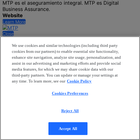
MTP es el aseguramiento integral. MTP es Digital
Business Assurance.
Website
Learn More
Close
We use cookies and similar technologies (including third party
cookies from our partners) to enable essential site functionality,
enhance site navigation, analyze site usage, personalization, and
assist in our advertising and marketing efforts and provide social
media features, for which we may share cookie data with our
third-party partners. You can update or manage your settings at
any time. To learn more, see our
Cookie Policy
Cookies Preferences
Reject All
Accept All